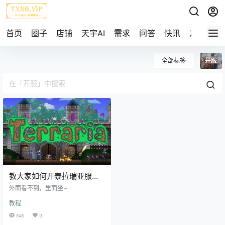
首页
圈子
店铺
天宇AI
需求
问答
快讯
友链
全部标签
开服
教大家如何开泰拉瑞亚服务
器！可以和基友一起玩
外面看不到，里面坐~
教程
848
0