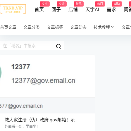
文章
交流
新品
热门
帮助
首页
圈子
店铺
天宇AI
需求
问
首页文章
文章分类
文章标签
文章动态
技术教程
文章
教大家注册（伪）政府.gov邮箱！示
例:12377@gov.email.cn
外面看不到，里面坐！