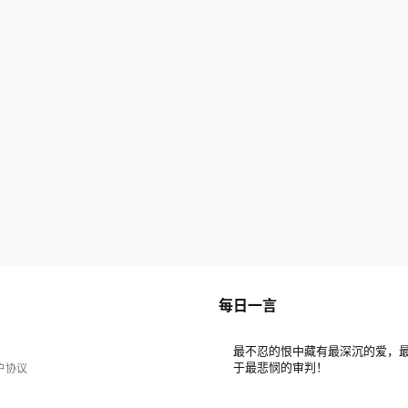
每日一言
最不忍的恨中藏有最深沉的爱，
于最悲悯的审判！
户协议