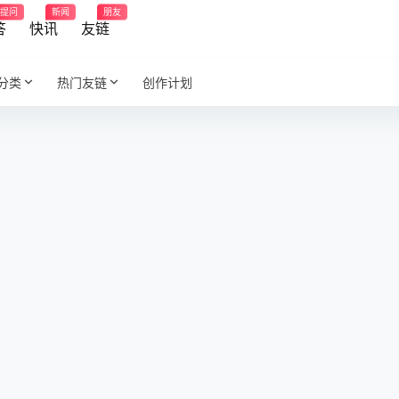
提问
新闻
朋友
答
快讯
友链
分类
热门友链
创作计划