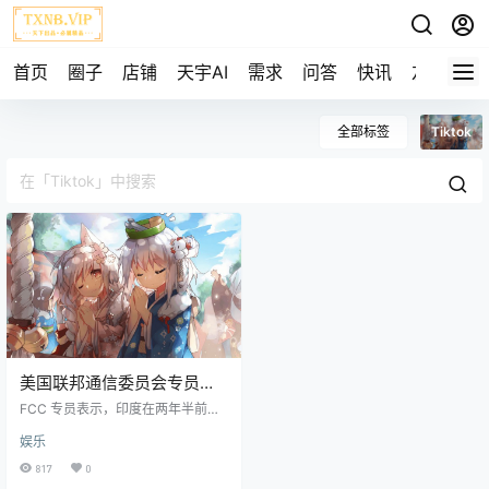
首页
圈子
店铺
天宇AI
需求
问答
快讯
友链
全部标签
Tiktok
美国联邦通信委员会专员表
示，预计 TikTok 在美国面临
FCC 专员表示，印度在两年半前禁
被封杀的命运
止 TikTok开创了一个“非常重要的先
娱乐
例” ，他预计中国巨头字节跳动应用
程序在美国也将面临类似的命运。
817
0
美国联邦通信委员会 (FCC) 专员布