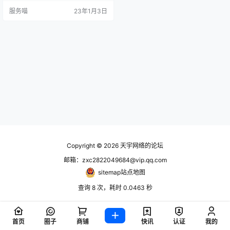
伦丹卡尔 (Brendan Carr) 警告称，
服务喵
23年1月3日
TikTok“作为一种复杂的监控工具运
作”，并告诉印度日报《经济时报》
(Economic Times)，禁止这款社交
应用程序是…
Copyright © 2026
天宇网络的论坛
邮箱：zxc2822049684@vip.qq.com
sitemap站点地图
查询 8 次，耗时 0.0463 秒
首页
圈子
商铺
快讯
认证
我的