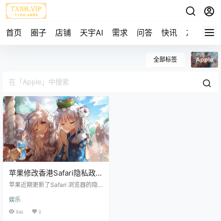
首页
圈子
店铺
天宇AI
需求
问答
快讯
友链
全部标签
Apple
苹果修改香港Safari隐私政
策，香港用户的访问记录会
苹果近期更新了Safari 浏览器的隐
同步更新到腾讯
私政策页面中，关于香港的表述 "G
娱乐
oogle （和对于使用地区设定为中国
大陆或香港的使用者：腾讯）可能
846
0
也会记录你的 IP 位址。" 在12月的