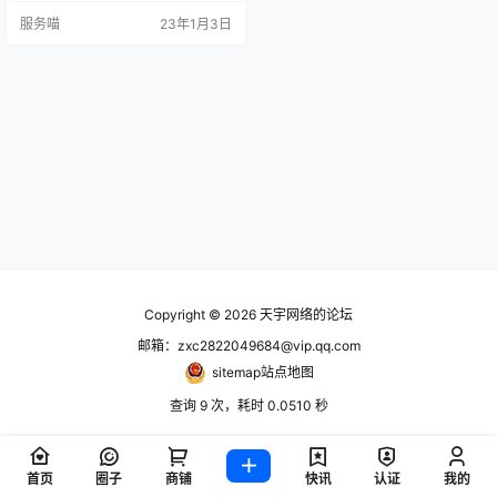
网页快照中，表述仅为"中国大陆"，
服务喵
23年1月3日
而无"或香港"的表述。更新后，香港
用户的访问记录会同步更新到腾
讯。
Copyright © 2026
天宇网络的论坛
邮箱：zxc2822049684@vip.qq.com
sitemap站点地图
查询 9 次，耗时 0.0510 秒
首页
圈子
商铺
快讯
认证
我的