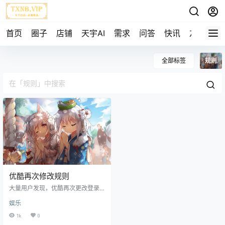
首页
圈子
店铺
天宇AI
需求
问答
快讯
友链
全部标签
规则
优酷再次修改规则
大量用户发现，优酷再次更改登录
规则，一个账号仅限一台手机登
娱乐
录，此前优酷会员可以同时登录三
个设备。 优酷回应，会员服务是一
1k
0
项针对个人的，不可转让的，非商