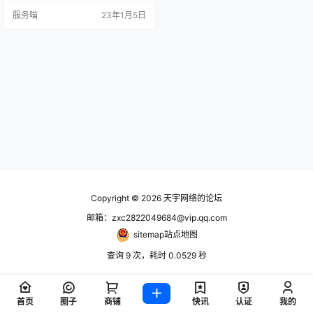
业用途的许可。为了打击灰产，账
服务喵
23年1月5日
户最多同时登录3个设备，其中包
括，手机端，iPad端，电脑端，网
页端，车载端。
Copyright © 2026
天宇网络的论坛
邮箱：zxc2822049684@vip.qq.com
sitemap站点地图
查询 9 次，耗时 0.0529 秒
首页
圈子
商铺
快讯
认证
我的