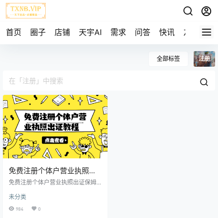
首页
圈子
店铺
天宇AI
需求
问答
快讯
友链
全部标签
注册
免费注册个体户营业执照出
证保姆级教程(需18周)
免费注册个体户营业执照出证保姆
级教程
未分类
984
0