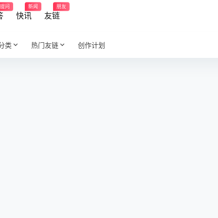
提问
新闻
朋友
答
快讯
友链
分类
热门友链
创作计划