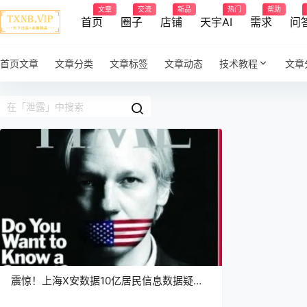
文章
交流
新品
热门
帮助
首页
圈子
店铺
天宇AI
需求
问
首页文章
文章分类
文章标签
文章动态
技术教程
文章
震惊！上海X安数据10亿居民信息数据疑似
泄露