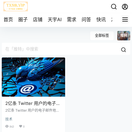
首页
圈子
店铺
天宇AI
需求
问答
快讯
友链
全部标签
推特
2亿条 Twitter 用户的电子邮
件地址被黑客泄露
2亿条 Twitter 用户的电子邮件地址
被黑客泄露
技术
843
0