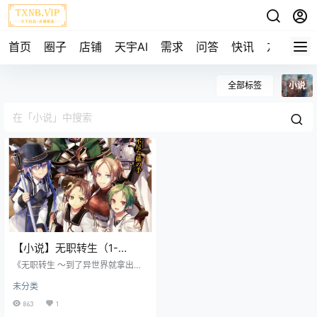
首页
圈子
店铺
天宇AI
需求
问答
快讯
友链
全部标签
小说
【小说】无职转生（1-
20+web）
《无职转生 ～到了异世界就拿出真
本事～》是由轻小说家不讲理不求
未分类
人著作，插画家白鹰负责插画的轻
小说。
863
1