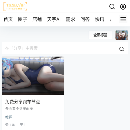
首页
圈子
店铺
天宇AI
需求
问答
快讯
友链
全部标签
分享
免费分享跑车节点
外面看不到里面座
教程
1.3k
1