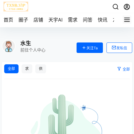
首页
圈子
店铺
天宇AI
需求
问答
快讯
友链
水生
关注Ta
发私信
前往个人中心
全部
求
供
全部