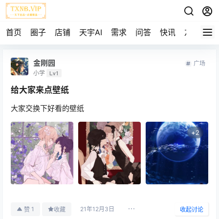
首页
圈子
店铺
天宇AI
需求
问答
快讯
友链
金刚园
广场
小学
Lv1
给大家来点壁纸
大家交换下好看的壁纸
+
2
21年12月3日
1
赞
收藏
收起讨论