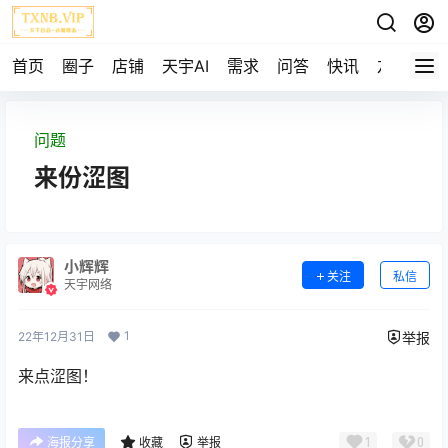
首页
圈子
店铺
天宇AI
需求
问答
快讯
友链
问题
来份涩图
小辉辉
关注
私信
天宇网络
1
22年12月31日
举报
来点涩图！
1
0
海报分享
收藏
举报