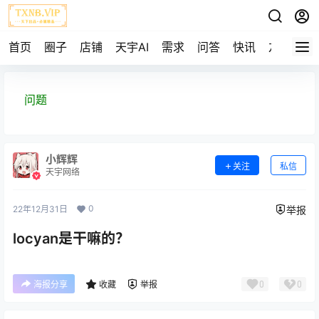
首页
圈子
店铺
天宇AI
需求
问答
快讯
友链
问题
小辉辉
关注
私信
天宇网络
0
22年12月31日
举报
locyan是干嘛的？
0
0
海报分享
收藏
举报